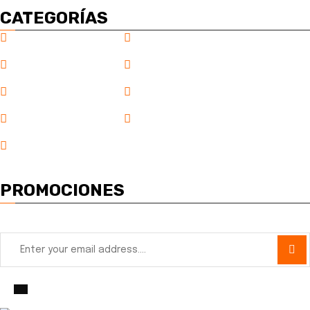
CATEGORÍAS
Inicio
Acero
Agregados
Ferreteria
Adeshivos
Decoración
Estabilizaciones
Construcción
Productos Sika
PROMOCIONES
Suscríbete y obtén las promociones del mes