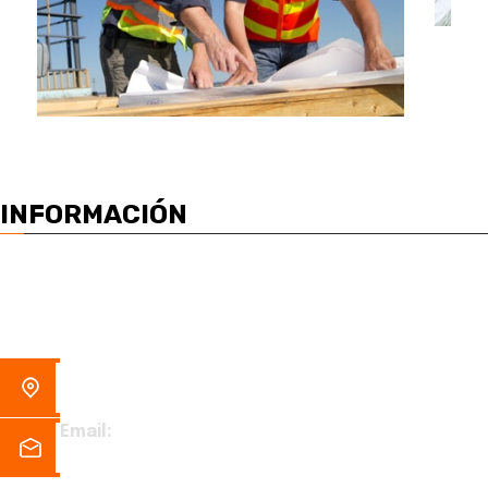
INFORMACIÓN
Todo Para Su Obra
nació hace más de una década en
Guadalajara, Jalisco, fruto del sueño de un grupo de
profesionales apasionados por la construcción y el desarrollo
sostenible
Prolongación Mariano Otero # 5031, Colonia Puerta
del Bosque, C.P. 45066 Zapopan, Jal.
Email:
contacto@todoparasuobra.mx